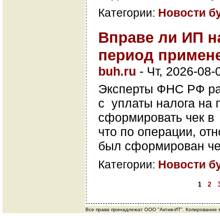
Категории:
Новости б
Вправе ли ИП н
период примен
buh.ru
-
Чт, 2026-08-
Эксперты ФНС РФ ра
с уплаты налога на
сформировать чек в
что по операции, от
был сформирован че
Категории:
Новости б
1
2
Все права принадлежат ООО "Актив-ИТ". Копирование м