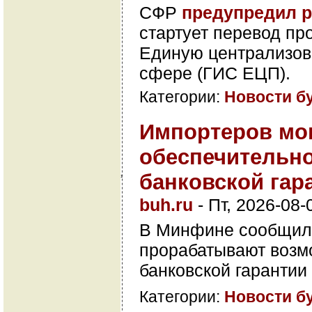
СФР
предупредил р
стартует перевод п
Единую централизов
сфере (ГИС ЕЦП).
Категории:
Новости б
Импортеров мог
обеспечительно
банковской гар
1
buh.ru
-
Пт, 2026-08-
В Минфине сообщили
прорабатывают возм
банковской гарантии
Категории:
Новости б