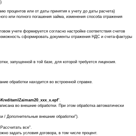
)
ию процентов или от даты принятия к учету до даты расчета)
ного или полного погашения займа, изменения способа отражения
говом учете формируется согласно настройке соответствия счетов
ь возможность сформировать документы отражения НДС и счета-фактуры
ки, запущенной в той базе, для которой требуется лицензия.
ание обработки находится во встроенной справке.
KreditamIZaimam20_xxx_x.epf
".
записана во внешние обработки. При этом обработка автоматически
ки / Дополнительные внешние обработки").
 Рассчитать все".
жно задать условия договора, в том числе процент.