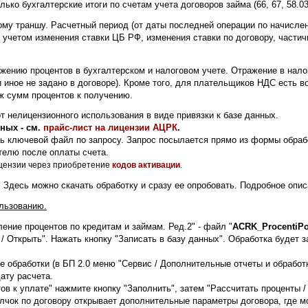
лько бухгалтерские итоги по счетам учета договоров займа (66, 67, 58.03
му траншу. Расчетный период (от даты последней операции по начислен
 учетом изменения ставки ЦБ РФ, изменения ставки по договору, частич
жению процентов в бухгалтерском и налоговом учете. Отражение в нало
ли иное не задано в договоре). Кроме того, для плательщиков НДС ест
ж сумм процентов к получению.
 нелицензионного использования в виде привязки к базе данных.
ных - см.
прайс-лист на лицензии АЦРК
.
ь ключевой файл по запросу. Запрос посылается прямо из формы обработ
елю после оплаты счета.
ицензии через приобретение
кодов активации
.
. Здесь можно скачать обработку и сразу ее опробовать. Подробное опис
ользованию.
ение процентов по кредитам и займам. Ред.2" - файл "
ACRK_ProcentiPo
 / Открыть". Нажать кнопку "Записать в базу данных". Обработка будет 
е обработки (в БП 2.0 меню "Сервис / Дополнительные отчеты и обработ
ату расчета.
ов к уплате" нажмите кнопку "Заполнить", затем "Рассчитать проценты /
лчок по договору открывает дополнительные параметры договора, где мо